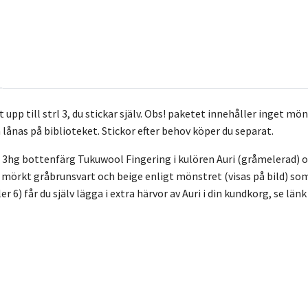
upp till strl 3, du stickar själv. Obs! paketet innehåller inget 
lånas på biblioteket. Stickor efter behov köper du separat.
 3hg bottenfärg Tukuwool Fingering i kulören Auri (gråmelerad) oc
örkt gråbrunsvart och beige enligt mönstret (visas på bild) som räc
ller 6) får du själv lägga i extra härvor av Auri i din kundkorg, se län