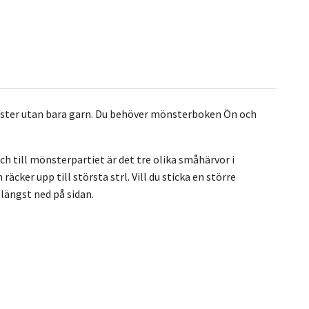
mönster utan bara garn. Du behöver mönsterboken Ön och
h till mönsterpartiet är det tre olika småhärvor i
ker upp till största strl. Vill du sticka en större
k längst ned på sidan.