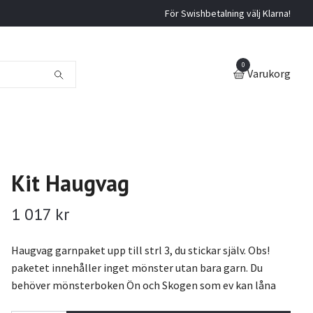
För Swishbetalning välj Klarna!
0
Varukorg
Kit Haugvag
1 017 kr
Haugvag garnpaket upp till strl 3, du stickar själv. Obs!
paketet innehåller inget mönster utan bara garn. Du
behöver mönsterboken Ön och Skogen som ev kan låna