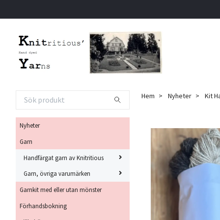
Hem
Nyheter
Kit H
Nyheter
Garn
Handfärgat garn av Knitritious
Garn, övriga varumärken
Garnkit med eller utan mönster
Förhandsbokning