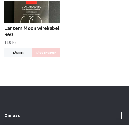
Lantern Moon wirekabel
360
110 kr
LÄS MER
LÄGG I KORGEN
Om oss