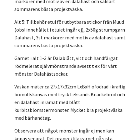
markörer med motiv av en dalahäst och såklart
sommarens bästa projektväska.
Alt 5: Tillbehör etui för utbytbara stickor från Muud
(obs! innehållet i etuiet ingår ej), 2x50g strumpgarn
Dalahäst, 3st markörer med motiv av dalahäst samt
sommarens bästa projektväska.
Garnet i alt 1-3 är Dalablått, vitt och handfärgat
rödmelerat självmönstrande avsett t ex för vårt
mönster Dalahästsockar.
Väskan mäter ca 27x17x32cm LxBxH ofodrad i kraftig
bomullskanvas med tryck Leksands Knäckebröd och
en dalahäst inramat med blått
kurbitsblomstermönster. Mycket bra projektväska
med bärhandtag.
Observera att något mönster ingår ej men kan
köpas separat. Det orange/lila garnet på sista