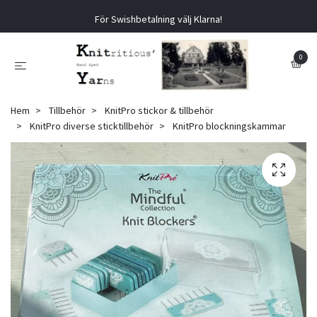
För Swishbetalning välj Klarna!
0
Hem
Tillbehör
KnitPro stickor & tillbehör
KnitPro diverse sticktillbehör
KnitPro blockningskammar