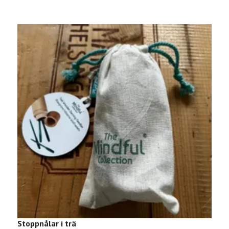
Stoppnålar i trä
S