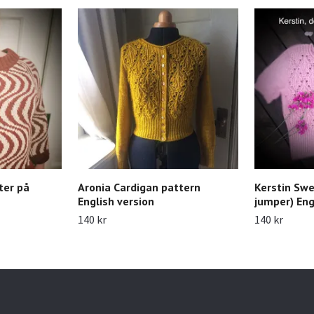
ter på
Aronia Cardigan pattern
Kerstin Swe
English version
jumper) Eng
140 kr
140 kr