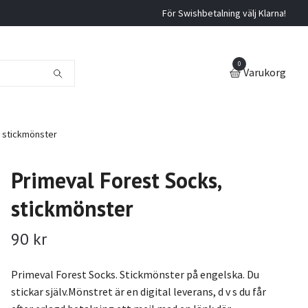
För Swishbetalning välj Klarna!
0
Varukorg
 stickmönster
Primeval Forest Socks,
stickmönster
90 kr
Primeval Forest Socks. Stickmönster på engelska. Du
stickar själv.Mönstret är en digital leverans, d v s du får