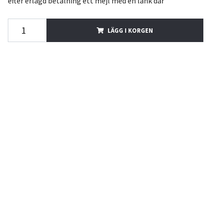
efter erlagd betalning ett mejl med en länk där
LÄGG I KORGEN