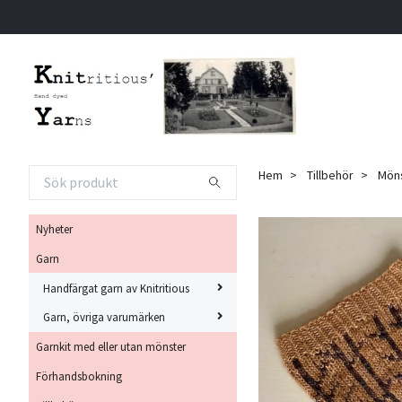
Hem
Tillbehör
Möns
Nyheter
Garn
Handfärgat garn av Knitritious
Garn, övriga varumärken
Garnkit med eller utan mönster
Förhandsbokning