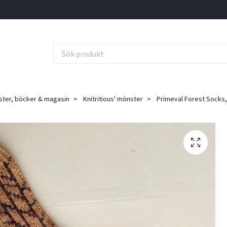
ter, böcker & magasin
Knitritious' mönster
Primeval Forest Socks,