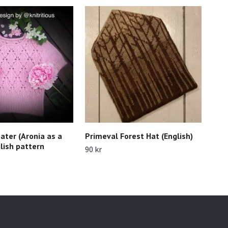
ater (Aronia as a
Primeval Forest Hat (English)
Pri
lish pattern
90 kr
90 k