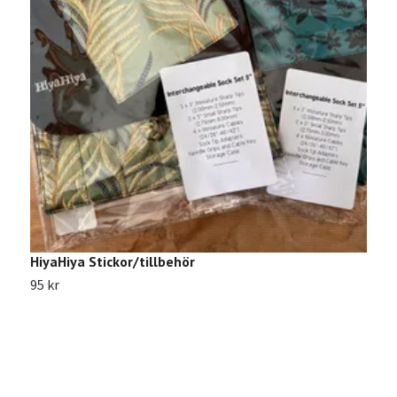
HiyaHiya Stickor/tillbehör
T
95 kr
2