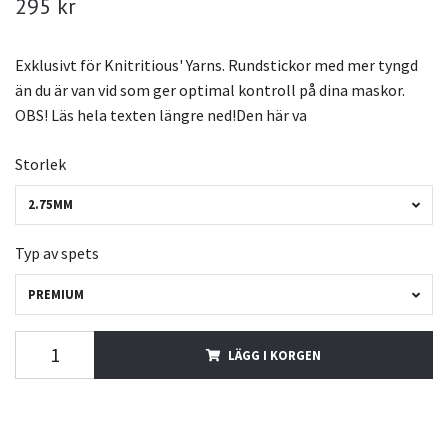
295 kr
Exklusivt för Knitritious' Yarns. Rundstickor med mer tyngd
än du är van vid som ger optimal kontroll på dina maskor.
OBS! Läs hela texten längre ned!Den här va
Storlek
2.75MM
Typ av spets
PREMIUM
LÄGG I KORGEN