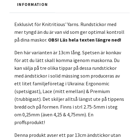
INFORMATION
Exklusivt för Knitritious' Yarns. Rundstickor med
mer tyngd än du är van vid som ger optimal kontroll
på dina maskor.
OBS! Läs hela texten längre ned!
Den här varianten är 13cm lång. Spetsen är konkav
för att du lätt skall komma igenom maskorna. Du
kan välja på tre olika tippar på dessa rundstickor
med ändstickor i solid mässing som produceras av
ett litet familjeföretag i Ukraina: Ergonomic
(spetsigast), Lace (mitt emellan) & Premium
(trubbigast). Det skiljer alltså längst ute på tippens
bredd och på formen. Finns i strl 2.75-5mm i steg
om 0,25mm (även 4,25 & 4,75mm). En
proffsprodukt!
Denna produkt avser ett par 13cm ändstickor utan