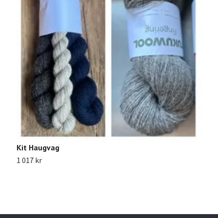
Kit Haugvag
K
1 017 kr
1